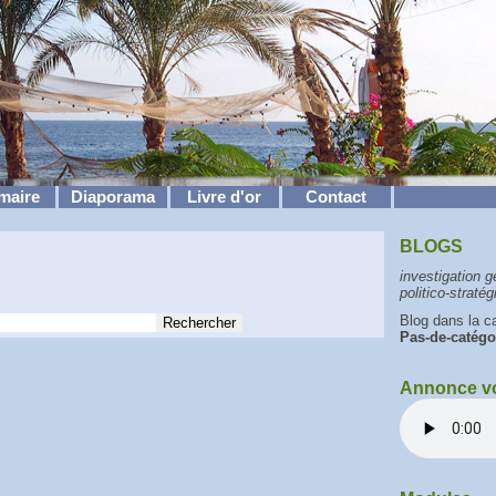
maire
Diaporama
Livre d'or
Contact
BLOGS
investigation g
politico-stratég
Blog dans la ca
Pas-de-catégo
Annonce v