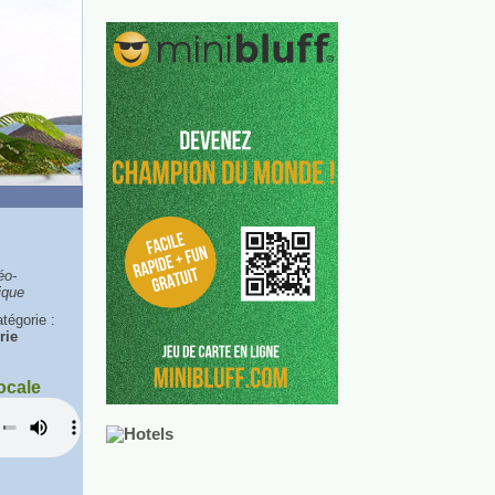
éo-
ique
tégorie :
rie
ocale