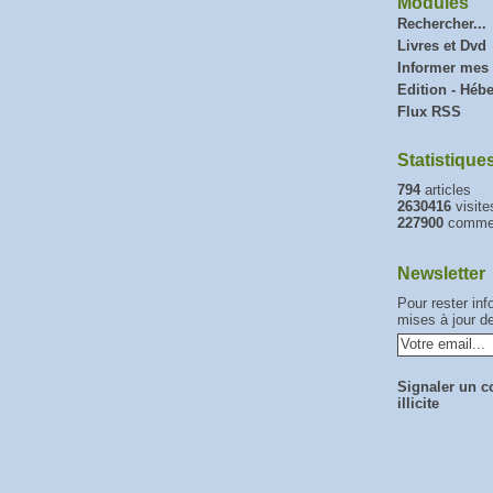
Modules
Rechercher...
Livres et Dvd
Informer mes
Edition - Héb
Flux RSS
Statistique
794
articles
2630416
visite
227900
commen
Newsletter
Pour rester in
mises à jour de
Signaler un c
illicite