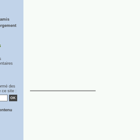
 amis
ergement
s
s
taires
formé des
 ce site :
ontenu